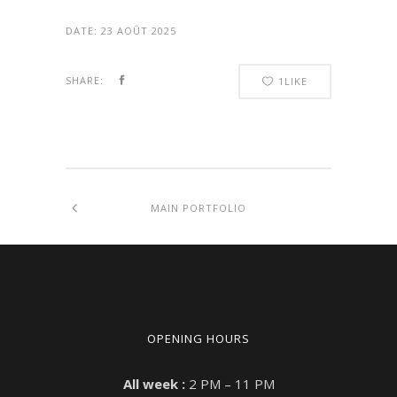
DATE:
23 AOÛT 2025
SHARE:
1
LIKE
MAIN PORTFOLIO
OPENING HOURS
All week :
2 PM – 11 PM