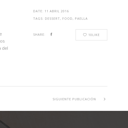
DATE:
11 ABRIL 2016
TAGS:
DESSERT, FOOD, PAELLA
e
SHARE:
10
LIKE
dos
 del
SIGUIENTE PUBLICACIÓN